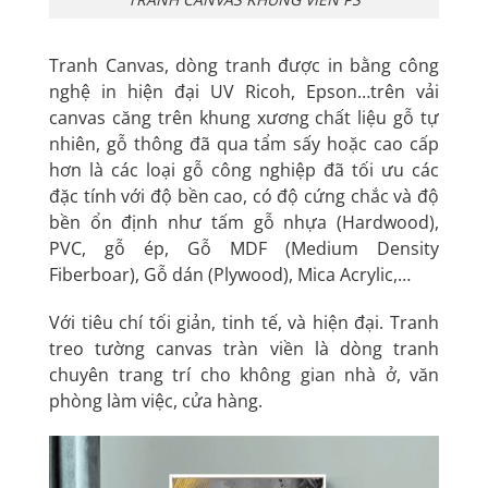
Tranh Canvas
, dòng
tranh
được in bằng công
nghệ in hiện đại UV Ricoh, Epson…trên vải
canvas căng trên khung xương chất liệu gỗ tự
nhiên, gỗ thông đã qua tẩm sấy hoặc cao cấp
hơn là các loại gỗ công nghiệp đã tối ưu các
đặc tính với độ bền cao, có độ cứng chắc và độ
bền ổn định như tấm gỗ nhựa (Hardwood),
PVC
, gỗ ép, Gỗ
MDF
(Medium Density
Fiberboar),
Gỗ
dán (Plywood), Mica Acrylic,…
Với tiêu chí tối giản, tinh tế, và hiện đại. Tranh
treo tường canvas tràn viền là dòng tranh
chuyên trang trí cho không gian nhà ở, văn
phòng làm việc, cửa hàng.