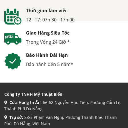
Thời gian làm việc
T2 - T7: 07h 30 - 17h 00
Giao Hàng Siêu Tốc
Trong Vòng 24 Giờ *
Bảo Hành Dài Hạn
Bảo hành đến 5 năm*
Công Ty TNHH Mỹ Thuật Biển
Cửa Hàng In Ấn
: 66-68 Nguyễn Hữu Tiến, Phường Cẩm Lệ,
Thành Phố Đà Nẵng.
Trụ sở:
88/5 Phạm Văn Nghị, Phường Thanh Khê, Thành
Phố Đà Nẵng, Việt Nam